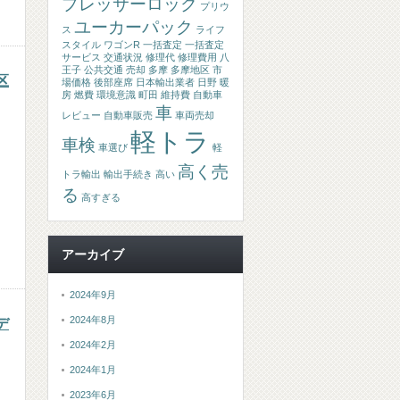
プレッサーロック
プリウ
ユーカーパック
ス
ライフ
スタイル
ワゴンR
一括査定
一括査定
サービス
交通状況
修理代
修理費用
八
王子
公共交通
売却
多摩
多摩地区
市
区
場価格
後部座席
日本輸出業者
日野
暖
房
燃費
環境意識
町田
維持費
自動車
車
レビュー
自動車販売
車両売却
軽トラ
車検
車選び
軽
高く売
トラ輸出
輸出手続き
高い
る
高すぎる
アーカイブ
2024年9月
2024年8月
デ
2024年2月
2024年1月
2023年6月