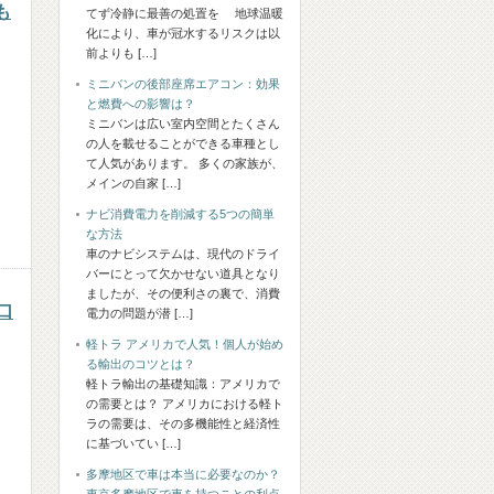
も
てず冷静に最善の処置を 地球温暖
化により、車が冠水するリスクは以
前よりも […]
ミニバンの後部座席エアコン：効果
と燃費への影響は？
ミニバンは広い室内空間とたくさん
の人を載せることができる車種とし
て人気があります。 多くの家族が、
メインの自家 […]
ナビ消費電力を削減する5つの簡単
な方法
車のナビシステムは、現代のドライ
バーにとって欠かせない道具となり
ましたが、その便利さの裏で、消費
口
電力の問題が潜 […]
軽トラ アメリカで人気！個人が始め
る輸出のコツとは？
軽トラ輸出の基礎知識：アメリカで
の需要とは？ アメリカにおける軽ト
ラの需要は、その多機能性と経済性
に基づいてい […]
多摩地区で車は本当に必要なのか？