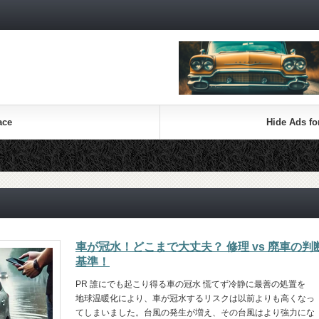
ace
Hide Ads f
車が冠水！どこまで大丈夫？ 修理 vs 廃車の判
基準！
PR 誰にでも起こり得る車の冠水 慌てず冷静に最善の処置を
地球温暖化により、車が冠水するリスクは以前よりも高くなっ
てしまいました。台風の発生が増え、その台風はより強力にな