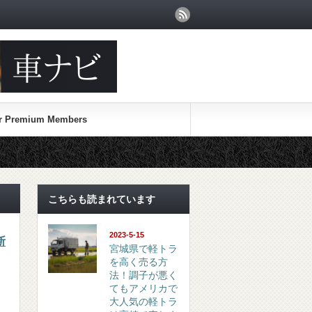
or Premium Members
こちらも読まれています
2023-5-15
断
宮城県で軽トラ
を高く売る方
法！調子が悪く
てもアメリカで
大人気の軽トラ