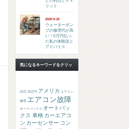
との利点とデメ
リット
2020-5-25
ウォーターポン
プの修理代が高
い！5万円払っ
た私の体験談と
アドバイス
気になるキーワードをクリッ
ク！！
アメリカ
20万
25万円
エアコン
エアコン故障
修理
オートバッ
オートバックス
クス 車検
カーエアコ
ン
カーセンサー
コン