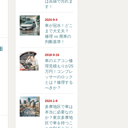
は高値で売れま
す！
2024-9-4
車が冠水！どこ
まで大丈夫？
修理 vs 廃車の
判断基準！
影
2018-9-16
車のエアコン修
理見積もりが25
万円！コンプレ
ッサーのロック
とは？修理する
べきか？
2024-1-8
多摩地区で車は
本当に必要なの
か？東京多摩地
区で車を持つこ