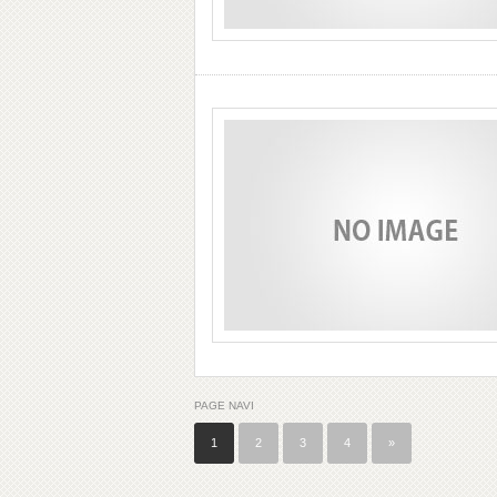
PAGE NAVI
1
2
3
4
»